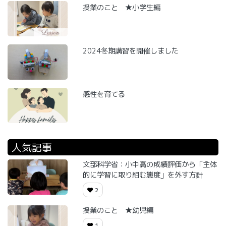
授業のこと ★小学生編
2024冬期講習を開催しました
感性を育てる
人気記事
文部科学省：小中高の成績評価から「主体
的に学習に取り組む態度」を外す方針
2
授業のこと ★幼児編
1