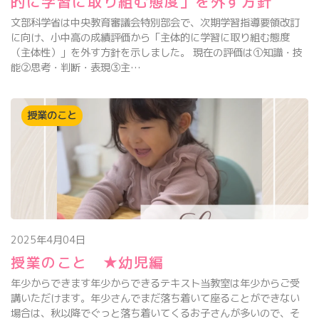
的に学習に取り組む態度」を外す方針
文部科学省は中央教育審議会特別部会で、次期学習指導要領改訂
に向け、小中高の成績評価から「主体的に学習に取り組む態度
（主体性）」を外す方針を示しました。 現在の評価は①知識・技
能②思考・判断・表現③主…
授業のこと
2025年4月04日
授業のこと ★幼児編
年少からできます年少からできるテキスト当教室は年少からご受
講いただけます。年少さんでまだ落ち着いて座ることができない
場合は、秋以降でぐっと落ち着いてくるお子さんが多いので、そ